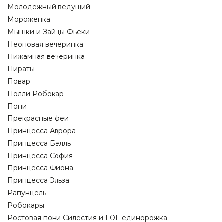
Молодежный ведущий
Мороженка
Мышки и Зайцы Фьеки
Неоновая вечеринка
Пижамная вечеринка
Пираты
Повар
Полли Робокар
Пони
Прекрасные феи
Принцесса Аврора
Принцесса Белль
Принцесса София
Принцесса Фиона
Принцесса Эльза
Рапунцель
Робокары
Ростовая пони Силестия и LOL единорожка