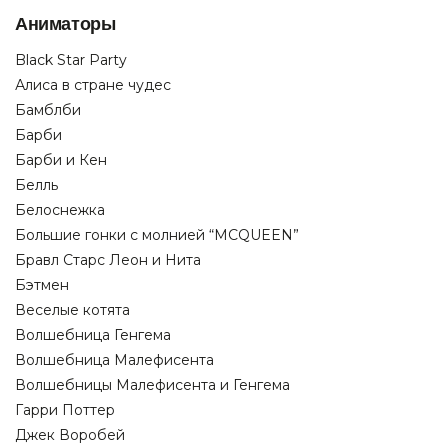
Аниматоры
Black Star Party
Алиса в стране чудес
Бамблби
Барби
Барби и Кен
Белль
Белоснежка
Большие гонки с молнией “MCQUEEN”
Бравл Старс Леон и Нита
Бэтмен
Веселые котята
Волшебница Генгема
Волшебница Малефисента
Волшебницы Малефисента и Генгема
Гарри Поттер
Джек Воробей