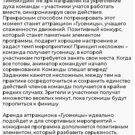
Тимбилдинг не зря направлен на укрепление
духа команды – участники учатся работать
вместе, синхронизируя свои действия.
Прекрасным способом потренировать этот
момент станет аттракцион «Гусеницы», учащего
слаженности движений. Позитивный конкурс,
который станет памятным элементом
программы, подарит хорошее настроение и
задаст темп мероприятию! Принцип несложен –
команда получает гусеницу, в которой
участникам потребуется занять свои места. Когда
все готовы, аниматор командует начало
соревнования. Команды спешат вперед!
Заданием кажется несложным, между тем на
практике сосредоточиться и сохранить единство
действий членов команды получается в крайне
редких случаях. Зрители и участники получат
множество веселых минут, пока гусеницы будут
торопиться к финишу.
Аренда аттракциона «Гусеницы» идеально
подойдет и для спортивных мероприятий –
конкурная программа дополняется позитивным
элементом, который разбавить серьезность.