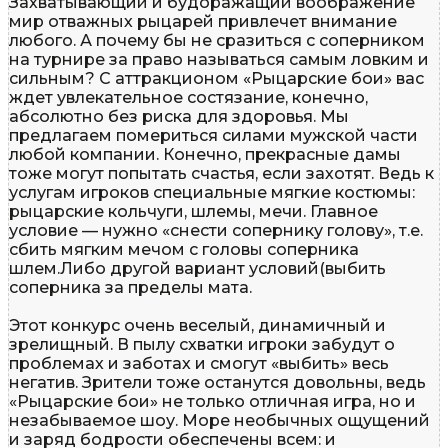
Захватывающий и будоражащий воображение
мир отважных рыцарей привлечет внимание
любого. А почему бы не сразиться с соперником
на турнире за право называться самым ловким и
сильным? С аттракционом «Рыцарские бои» вас
ждет увлекательное состязание, конечно,
абсолютно без риска для здоровья. Мы
предлагаем помериться силами мужской части
любой компании. Конечно, прекрасные дамы
тоже могут попытать счастья, если захотят. Ведь к
услугам игроков специальные мягкие костюмы:
рыцарские кольчуги, шлемы, мечи. Главное
условие — нужно «снести сопернику голову», т.е.
сбить мягким мечом с головы соперника
шлем.Либо другой вариант условий(выбить
соперника за пределы мата.
Этот конкурс очень веселый, динамичный и
зрелищный. В пылу схватки игроки забудут о
проблемах и заботах и смогут «выбить» весь
негатив. Зрители тоже останутся довольны, ведь
«Рыцарские бои» не только отличная игра, но и
незабываемое шоу. Море необычных ощущений
и заряд бодрости обеспечены всем: и