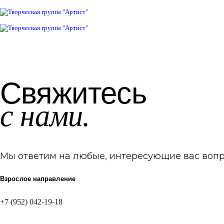
Skip
Skip
links
to
primary
navigation
Skip
to
content
Свяжитесь
с нами.
Мы ответим на любые, интересующие вас вопр
Взрослое направление
+7 (952) 042-19-18