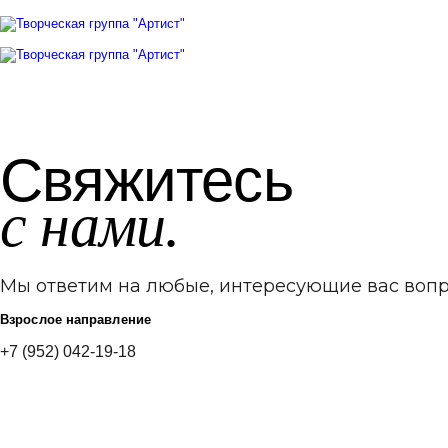
Skip
Skip
links
to
primary
navigation
Skip
to
content
Свяжитесь
с нами.
Мы ответим на любые, интересующие вас вопр
Взрослое направление
+7 (952) 042-19-18